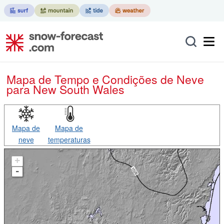
Mapa de Tempo e Condições de Neve
para New South Wales
Mapa de
Mapa de
neve
temperaturas
+
-