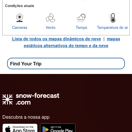
Condições atuais
Cameras
Vento
Tempo
Temperatura do ar
Lista de todos os mapas dinâmicos de neve
|
mapas
estáticos alternativos do tempo e da neve
Find Your Trip
Descubra a nossa app