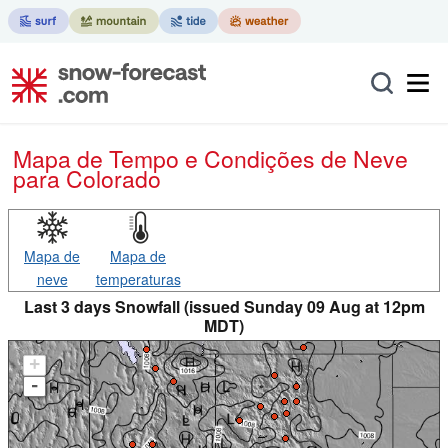
Mapa de Tempo e Condições de Neve
para Colorado
Mapa de
Mapa de
neve
temperaturas
Last 3 days Snowfall (issued Sunday 09 Aug at 12pm
MDT)
+
-