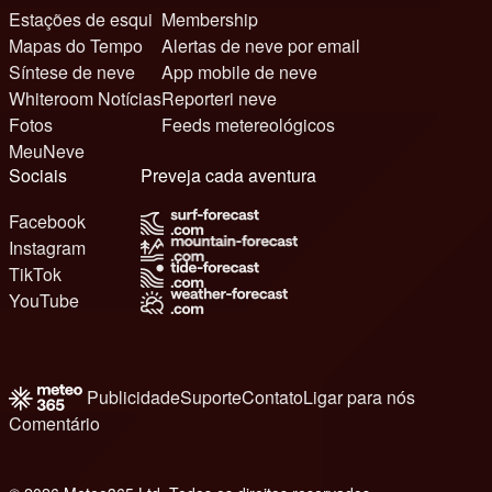
Estações de esqui
Membership
Mapas do Tempo
Alertas de neve por email
Síntese de neve
App mobile de neve
Whiteroom Notícias
Reporteri neve
Fotos
Feeds metereológicos
MeuNeve
Sociais
Preveja cada aventura
Facebook
Instagram
TikTok
YouTube
Publicidade
Suporte
Contato
Ligar para nós
Comentário