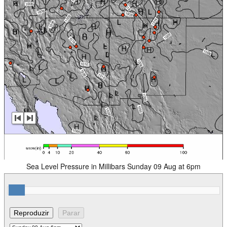
Sea Level Pressure in Millibars Sunday 09 Aug at 6pm