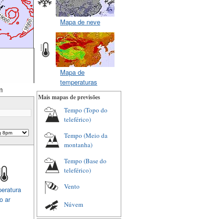
Mapa de neve
Mapa de
temperaturas
m
Mais mapas de previsões
Tempo (Topo do
teleférico)
Tempo (Meio da
montanha)
Tempo (Base do
teleférico)
Vento
eratura
o ar
Núvem