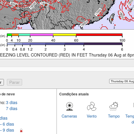
EEZING LEVEL CONTOURED (RED) IN FEET Thursday 06 Aug at 8p
 de neve
Condições atuais
mo:
3 dias
7 dias
Cameras
Vento
Tempo
Temp
dias
d
– 6 dias
– 9 dias