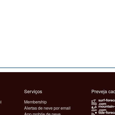
Serviços
Preveja c
i
Membership
Alertas de neve por email
App mobile de neve