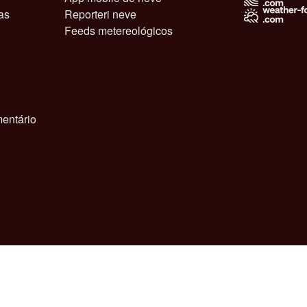
as
Reporteri neve
Feeds metereológicos
entário