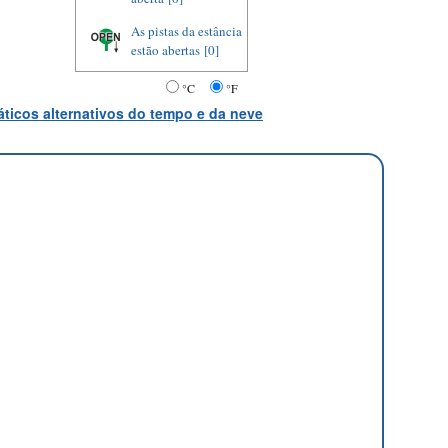
As pistas da estância
estão abertas
[0]
°C
°F
ticos alternativos do tempo e da neve