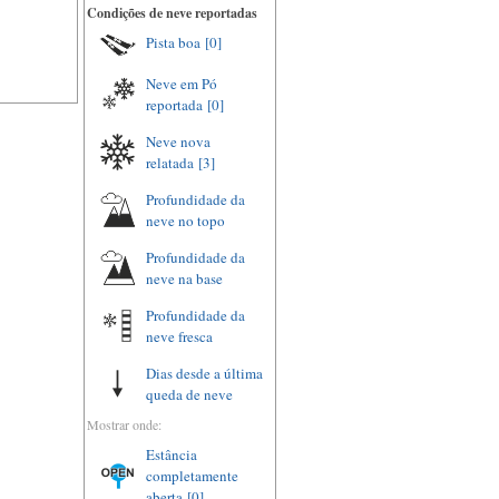
Condições de neve reportadas
Pista boa
[0]
Neve em Pó
reportada
[0]
Neve nova
relatada
[3]
Profundidade da
neve no topo
Profundidade da
neve na base
Profundidade da
neve fresca
Dias desde a última
queda de neve
Mostrar onde:
Estância
completamente
aberta
[0]