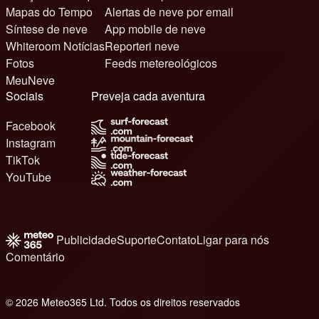
Mapas do Tempo
Alertas de neve por email
Síntese de neve
App mobile de neve
Whiteroom Notícias
Reporteri neve
Fotos
Feeds metereológicos
MeuNeve
Sociais
Preveja cada aventura
Facebook
Instagram
TikTok
YouTube
Publicidade
Suporte
Contato
Ligar para nós
Comentário
© 2026 Meteo365 Ltd. Todos os direitos reservados
6