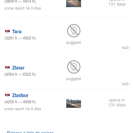
(
3809
ft
—
5814
ft
)
131 days
snow report há 9 dias
Tara
(
3281
ft
—
4922
ft
)
suggest
submi
Zlatar
(
4354
ft
—
6322
ft
)
suggest
submi
Zlatibor
opens in
(
4255
ft
—
4908
ft
)
131 days
snow report há 9 dias
Retorno à lista de países