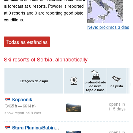
is forecast at 0 resorts. Powder is reported
at 0 resorts and 0 are reporting good piste
conditions.
Neve: próximos 3 dias
Todas as estâncias
Ski resorts of Serbia, alphabetically
Estações de esqui
profundidade
F
de neve
na pista
topo e base
Kopaonik
opens in
(
3465
ft
—
6614
ft
)
115 days
snow report há 9 dias
Stara Planina/Babin Zub
opens in