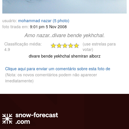
usuário:
mohammad nazar (5 photo)
foto tirada em:
9:01 pm 5 Nov 2008
amo nazar..divare bende yekhchal.
Classificação média:
(use estrelas para
4.9
votar)
divare bende yekhchal shemiran alborz
Clique aqui para enviar um comentário sobre esta foto de
(Nota: os novos comentários podem não aparecer
imediatamente)