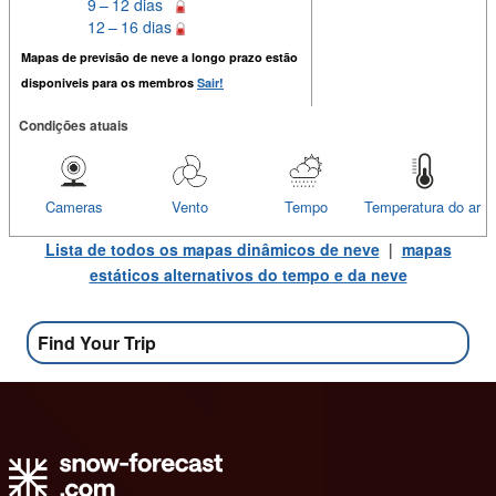
9 – 12 dias
12 – 16 dias
Mapas de previsão de neve a longo prazo estão
disponiveis para os membros
Sair!
Condições atuais
Cameras
Vento
Tempo
Temperatura do ar
Lista de todos os mapas dinâmicos de neve
|
mapas
estáticos alternativos do tempo e da neve
Find Your Trip