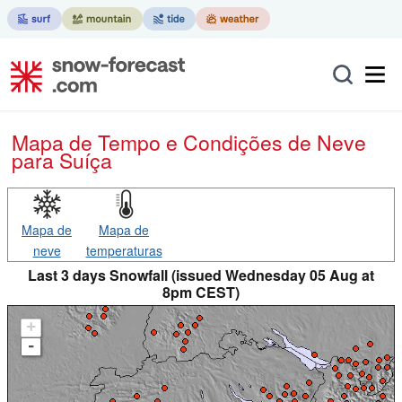
Mapa de Tempo e Condições de Neve
para Suíça
Mapa de
Mapa de
neve
temperaturas
Last 3 days Snowfall (issued Wednesday 05 Aug at
8pm CEST)
+
-