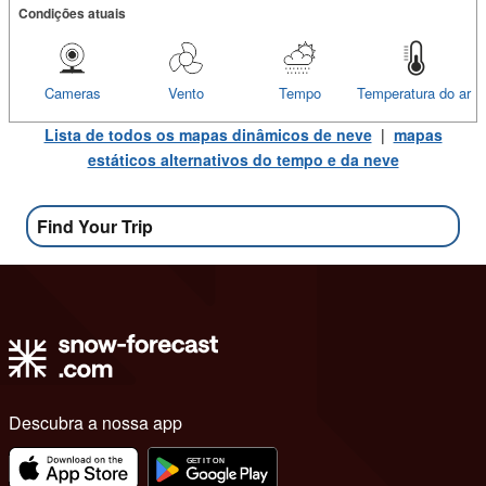
Condições atuais
Cameras
Vento
Tempo
Temperatura do ar
Lista de todos os mapas dinâmicos de neve
|
mapas
estáticos alternativos do tempo e da neve
Find Your Trip
Descubra a nossa app