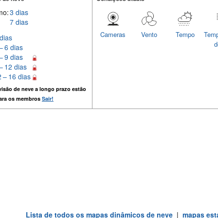
mo:
3 dias
7 dias
Cameras
Vento
Tempo
Temp
dias
d
– 6 dias
– 9 dias
– 12 dias
 – 16 dias
isão de neve a longo prazo estão
para os membros
Sair!
Lista de todos os mapas dinâmicos de neve
|
mapas está