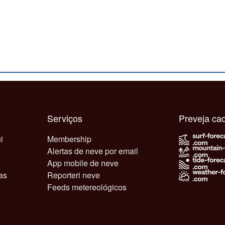
Serviços
Preveja c
i
Membership
Alertas de neve por email
App mobile de neve
as
Reporteri neve
Feeds metereológicos