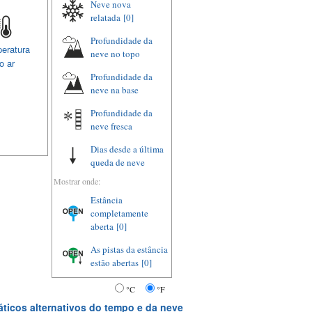
Neve nova
relatada
[0]
Profundidade da
eratura
neve no topo
o ar
Profundidade da
neve na base
Profundidade da
neve fresca
Dias desde a última
queda de neve
Mostrar onde:
Estância
completamente
aberta
[0]
As pistas da estância
estão abertas
[0]
°C
°F
ticos alternativos do tempo e da neve