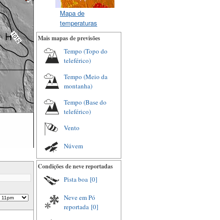
Mapa de
temperaturas
Mais mapas de previsões
Tempo (Topo do
teleférico)
Tempo (Meio da
montanha)
Tempo (Base do
teleférico)
Vento
Núvem
Condições de neve reportadas
Pista boa
[0]
Neve em Pó
reportada
[0]