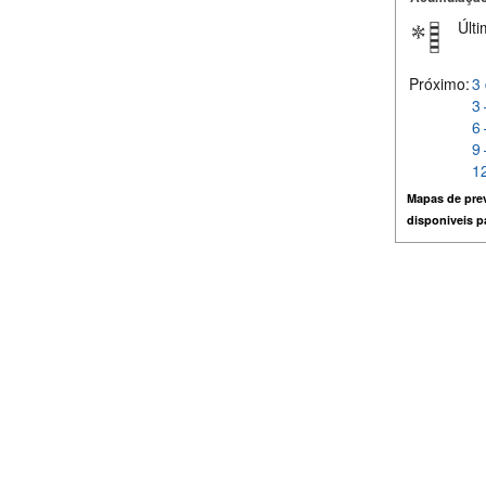
Últi
Próximo:
3 
3 
6 
9 
12
Mapas de prev
disponiveis 