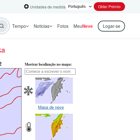
Obter Prémio
Unidades de medida
Tempo
Noticias
Fotos
Meu
Neve
Logar-se
ka
2
Mostrar localização no mapa:
Mapa de neve