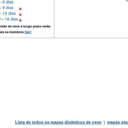
– 6 dias
– 9 dias
– 12 dias
 – 16 dias
isão de neve a longo prazo estão
para os membros
Sair!
Lista de todos os mapas dinâmicos de neve
|
mapas está