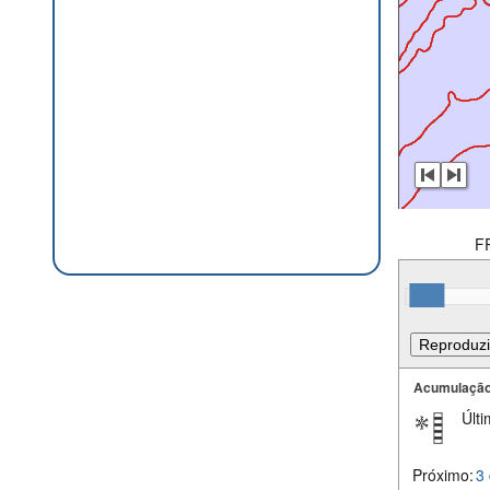
F
Acumulação
Últi
Próximo:
3 