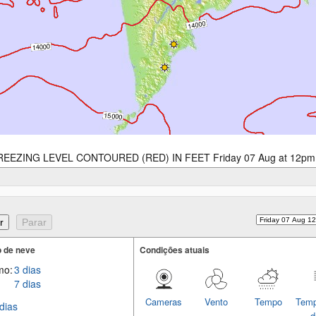
REEZING LEVEL CONTOURED (RED) IN FEET Friday 07 Aug at 12pm
 de neve
Condições atuais
mo:
3 dias
7 dias
Cameras
Vento
Tempo
Temp
dias
d