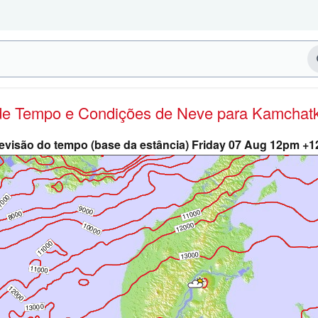
 de Tempo e Condições de Neve
para Kamchat
evisão do tempo (base da estância) Friday 07 Aug 12pm +1