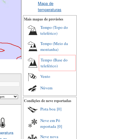
Mapa de
temperaturas
Mais mapas de previsões
Tempo (Topo do
teleférico)
Tempo (Meio da
montanha)
Tempo (Base do
teleférico)
Vento
Núvem
Condições de neve reportadas
Pista boa
[0]
Neve em Pó
reportada
[0]
eratura
Neve nova
o ar