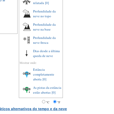
relatada
[0]
Profundidade da
neve no topo
Profundidade da
neve na base
Profundidade da
neve fresca
Dias desde a última
queda de neve
Mostrar onde:
Estância
completamente
aberta
[0]
As pistas da estância
estão abertas
[0]
°C
°F
ticos alternativos do tempo e da neve