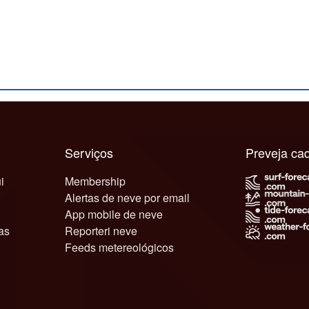
Serviços
Preveja c
i
Membership
Alertas de neve por email
App mobile de neve
as
Reporteri neve
Feeds metereológicos