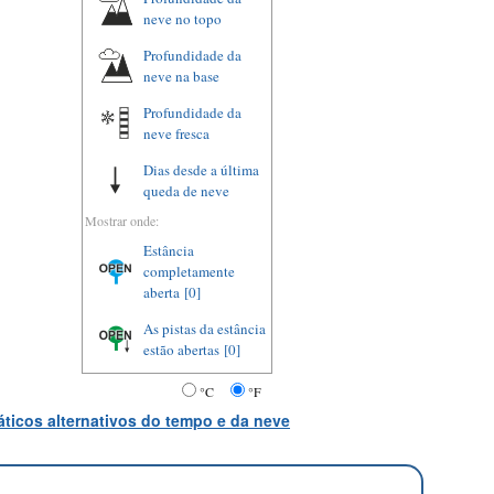
neve no topo
Profundidade da
neve na base
Profundidade da
neve fresca
Dias desde a última
queda de neve
Mostrar onde:
Estância
completamente
aberta
[0]
As pistas da estância
estão abertas
[0]
°C
°F
ticos alternativos do tempo e da neve