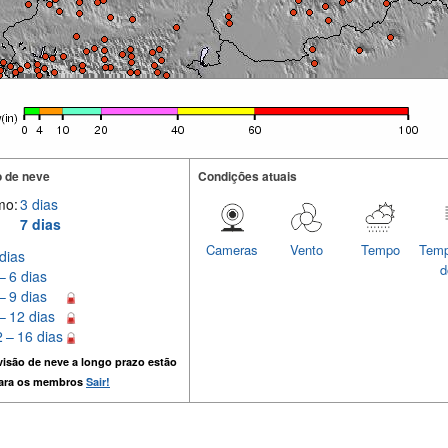
 de neve
Condições atuais
mo:
3 dias
7 dias
Cameras
Vento
Tempo
Temp
dias
d
– 6 dias
– 9 dias
– 12 dias
 – 16 dias
isão de neve a longo prazo estão
para os membros
Sair!