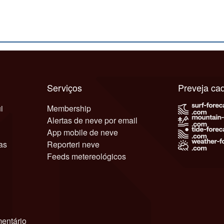
Serviços
Preveja c
i
Membership
Alertas de neve por email
App mobile de neve
as
Reporteri neve
Feeds metereológicos
entário