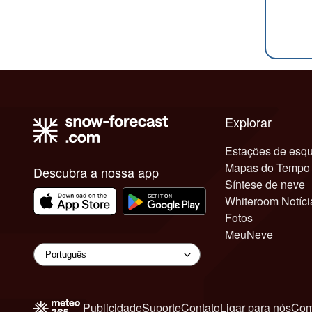
Explorar
Estações de esqu
Mapas do Tempo
Descubra a nossa app
Síntese de neve
Whiteroom Notíci
Fotos
MeuNeve
Publicidade
Suporte
Contato
Ligar para nós
Com