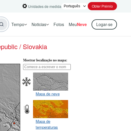
Obter Prémio
Unidades de medida
Tempo
Noticias
Fotos
Meu
Neve
Logar-se
ublic / Slovakia
Mostrar localização no mapa:
Mapa de neve
Mapa de
temperaturas