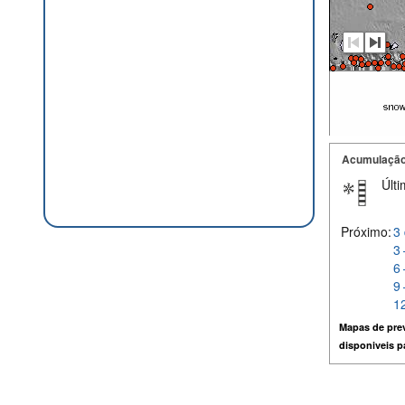
Acumulação
Últi
Próximo:
3 
3 
6 
9 
12
Mapas de prev
disponiveis 