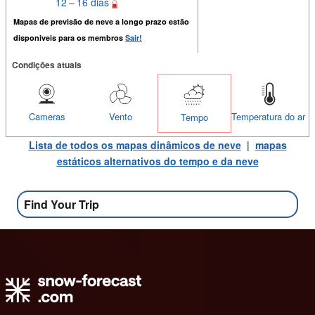
12 – 16 dias
Mapas de previsão de neve a longo prazo estão
disponiveis para os membros
Sair!
Condições atuais
Cameras
Vento
Temperatura do ar
Tempo
Lista de todos os mapas dinâmicos de neve
|
mapas
estáticos alternativos do tempo e da neve
Find Your Trip