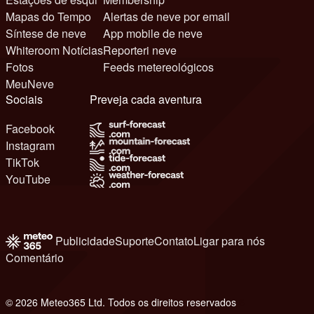
Mapas do Tempo
Alertas de neve por email
Síntese de neve
App mobile de neve
Whiteroom Notícias
Reporteri neve
Fotos
Feeds metereológicos
MeuNeve
Sociais
Preveja cada aventura
Facebook
Instagram
TikTok
YouTube
Publicidade
Suporte
Contato
Ligar para nós
Comentário
© 2026 Meteo365 Ltd. Todos os direitos reservados
6