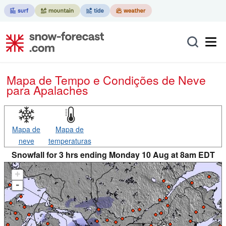
Mapa de Tempo e Condições de Neve
para Apalaches
Mapa de
Mapa de
neve
temperaturas
Snowfall for 3 hrs ending Monday 10 Aug at 8am EDT
+
-