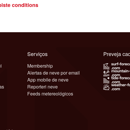
piste conditions
Serviços
Preveja c
i
Membership
Alertas de neve por email
App mobile de neve
as
Reporteri neve
Feeds metereológicos