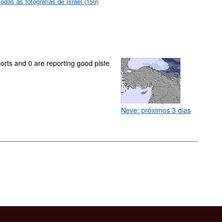
todas as fotografias de Israel (159)
sorts and 0 are reporting good piste
Neve: próximos 3 dias