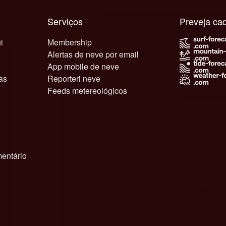
Serviços
Preveja c
i
Membership
Alertas de neve por email
App mobile de neve
as
Reporteri neve
Feeds metereológicos
entário