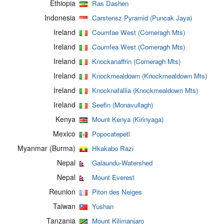
Ethiopia
Ras Dashen
Indonesia
Carstensz Pyramid (Puncak Jaya)
Ireland
Coumfae West (Comeragh Mts)
Ireland
Coumfea West (Comeragh Mts)
Ireland
Knockanaffrin (Comeragh Mts)
Ireland
Knockmealdown (Knockmealdown Mts)
Ireland
Knocknafallia (Knockmealdown Mts)
Ireland
Seefin (Monavullagh)
Kenya
Mount Kenya (Kirinyaga)
Mexico
Popocatepetl
Myanmar (Burma)
Hkakabo Razi
Nepal
Galaundu-Watershed
Nepal
Mount Everest
Reunion
Piton des Neiges
Taiwan
Yushan
Tanzania
Mount Kilimanjaro