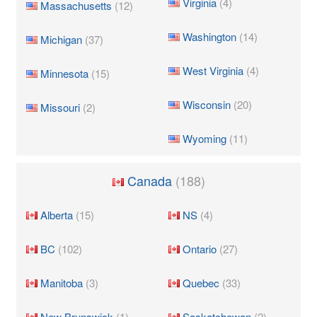
Virginia
(4)
Massachusetts
(12)
Washington
(14)
Michigan
(37)
West Virginia
(4)
Minnesota
(15)
Wisconsin
(20)
Missouri
(2)
Wyoming
(11)
Canada
(188)
Alberta
(15)
NS
(4)
BC
(102)
Ontario
(27)
Manitoba
(3)
Quebec
(33)
New Brunswick
(1)
Saskatchewan
(2)