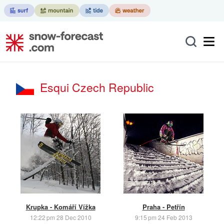
Esqui Czech Republic
Krupka - Komáří Vížka
Praha - Petřín
12:22 pm 28 Dec 2010
9:15 pm 24 Feb 2013