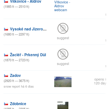
Vítkovice - Aldrov
(
1985
ft
—
2510
ft
)
su
Vysoké nad Jizerou - Šachty
(
1680
ft
—
2297
ft
)
suggest
su
Žacléř - Prkenný Důl
(
1870
ft
—
2723
ft
)
suggest
su
Zadov
opens in
(
2920
ft
—
3675
ft
)
120 days
snow report há 6 dias
Zdobnice
(
1985
ft
—
2395
ft
)