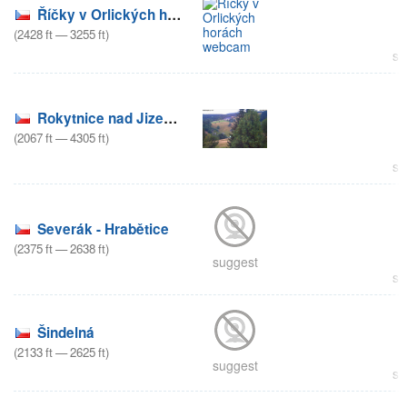
Říčky v Orlických horách
(
2428
ft
—
3255
ft
)
su
Rokytnice nad Jizerou
(
2067
ft
—
4305
ft
)
su
Severák - Hrabětice
(
2375
ft
—
2638
ft
)
suggest
su
Šindelná
(
2133
ft
—
2625
ft
)
suggest
su