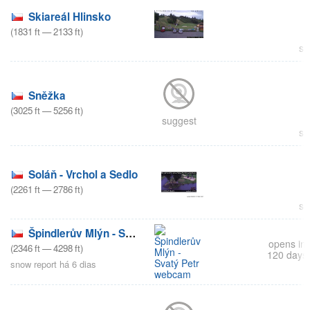
Skiareál Hlinsko
(
1831
ft
—
2133
ft
)
su
Sněžka
(
3025
ft
—
5256
ft
)
suggest
su
Soláň - Vrchol a Sedlo
(
2261
ft
—
2786
ft
)
su
Špindlerův Mlýn - Svatý Petr
opens in
(
2346
ft
—
4298
ft
)
120 days
snow report há 6 dias