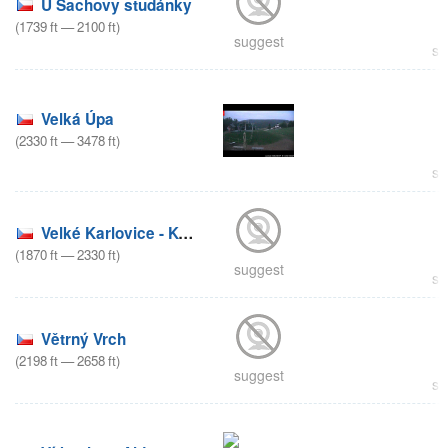
U Sachovy studánky
(
1739
ft
—
2100
ft
)
suggest
su
Velká Úpa
(
2330
ft
—
3478
ft
)
su
Velké Karlovice - Kyčerka
(
1870
ft
—
2330
ft
)
suggest
su
Větrný Vrch
(
2198
ft
—
2658
ft
)
suggest
su