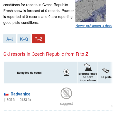
conditions for resorts in Czech Republic.
Fresh snow is forecast at 0 resorts. Powder
is reported at 0 resorts and 0 are reporting
good piste conditions.
Neve: próximos 3 dias
R–Z
A–J
K–Q
Ski resorts in Czech Republic from R to Z
Estações de esqui
profundidade
de neve
na pista
topo e base
Radvanice
(
1805
ft
—
2133
ft
)
suggest
su