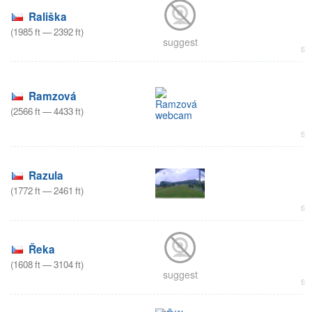
Rališka
(
1985
ft
—
2392
ft
)
suggest
su
Ramzová
(
2566
ft
—
4433
ft
)
su
Razula
(
1772
ft
—
2461
ft
)
su
Řeka
(
1608
ft
—
3104
ft
)
suggest
su