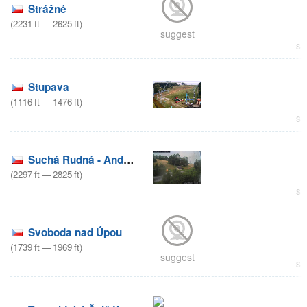
Strážné
(
2231
ft
—
2625
ft
)
suggest
su
Stupava
(
1116
ft
—
1476
ft
)
su
Suchá Rudná - Andělská hora (Annaberg)
(
2297
ft
—
2825
ft
)
su
Svoboda nad Úpou
(
1739
ft
—
1969
ft
)
suggest
su